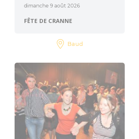
CULTURE
dimanche 9 août 2026
FÊTE DE CRANNE
L'Art dans les
Chapelles
Baud
Cinéma le Celtic
Pôles culturels et
médiathèques