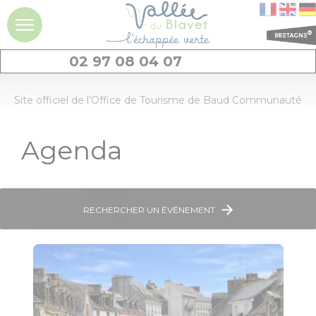
02 97 08 04 07
DÉCOUVRIR
Site officiel de l’Office de Tourisme de Baud Communauté
La vallée du
Agenda
Blavet
Idées séjours et
expériences à la
journée
RECHERCHER UN ÉVÉNEMENT
Les
incontournables
Géants de pierres
: menhirs et