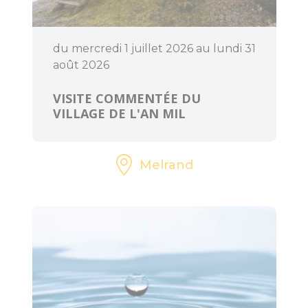
du mercredi 1 juillet 2026 au lundi 31
BOUGER
août 2026
Randonnée, trail,
VISITE COMMENTÉE DU
VTT, balade à
VILLAGE DE L'AN MIL
cheval...
Sorties en famille
Melrand
À l'eau !
Centre équestre
Golf
Les jeux de