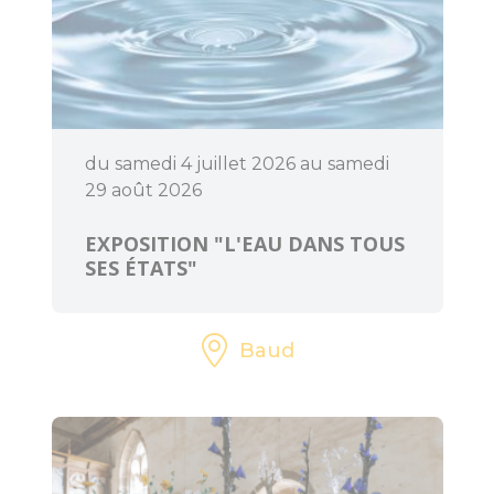
l'Office de
Tourisme
Le Train
touristique
du samedi 4 juillet 2026 au samedi
Location de vélos
29 août 2026
Pêche
EXPOSITION "L'EAU DANS TOUS
SES ÉTATS"
Loisirs à deux pas
Aires de jeux pour
Baud
petits et grands