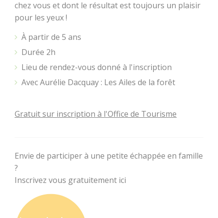
chez vous et dont le résultat est toujours un plaisir
pour les yeux !
À partir de 5 ans
Durée 2h
Lieu de rendez-vous donné à l'inscription
Avec Aurélie Dacquay : Les Ailes de la forêt
ART ET
CULTURE
Gratuit sur inscription à l'Office de Tourisme
L'Art dans les
Chapelles
Envie de participer à une petite échappée en famille
?
Cinéma le Celtic
Inscrivez vous gratuitement ici
Pôles culturels et
médiathèques