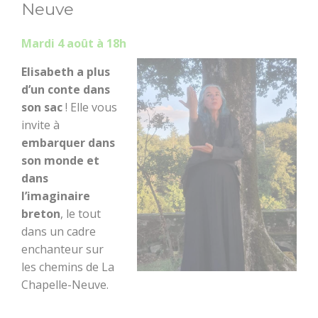
Sorties en famille
Neuve
À l'eau !
Mardi 4 août à 18h
Elisabeth a plus
Centre équestre
d’un conte dans
son sac
! Elle vous
Golf
invite à
embarquer dans
Les jeux de
son monde et
l'Office de
dans
Tourisme
l’imaginaire
breton
, le tout
Le Train
touristique
dans un cadre
enchanteur sur
les chemins de La
Location de vélos
Chapelle-Neuve.
Pêche