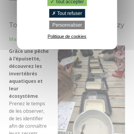
Tout accepter
PRATIQUE
Tout refuser
Tous à la mare - Pluméliau-Bieuzy
Personnaliser
Office de
Tourisme
Politique de cookies
Mardi 18 août à 14h30
Contactez-nous
Grâce une pêche
à l’épuisette,
Brochures
découvrez les
invertébrés
Accès et
aquatiques et
transports
leur
écosystème
.
Boutique
Prenez le temps
de les observer,
Groupes et
de les identifier
séminaires
afin de connaître
leurs secrets