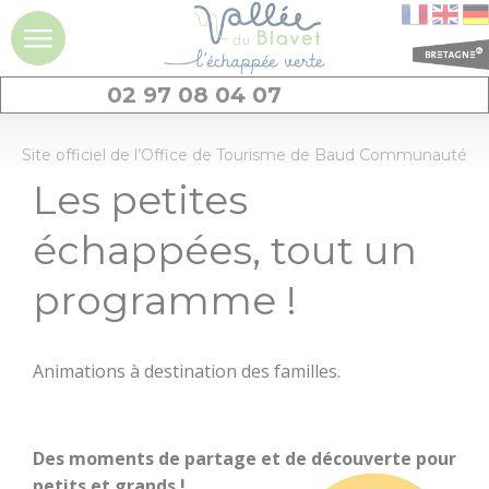
02 97 08 04 07
DÉCOUVRIR
Site officiel de l’Office de Tourisme de Baud Communauté
Les petites
La vallée du
Blavet
échappées, tout un
Idées séjours et
programme !
expériences à la
journée
Animations à destination des familles.
Les
incontournables
Des moments de partage et de découverte pour
Géants de pierres
: menhirs et
petits et grands !