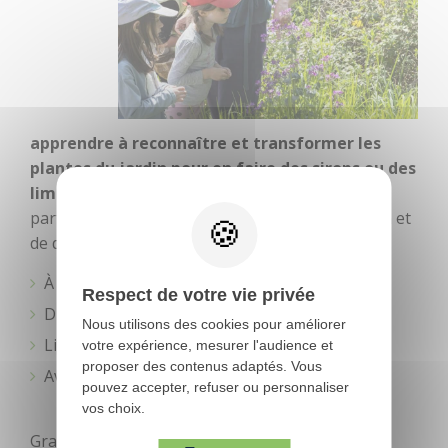
apprendre à reconnaître et transformer les
plantes du jardin pour en faire des sirops ou des
limonades
. Les petits curieux se raviront de
participer aux différentes étapes de préparation et
de dégustation !
À partir de 6 ans 1/2
Respect de votre vie privée
Durée 2h
Nous utilisons des cookies pour améliorer
Lieu de rendez-vous donné à l'inscription
votre expérience, mesurer l'audience et
proposer des contenus adaptés. Vous
Avec Kristell Corre /
Cueillir
pouvez accepter, refuser ou personnaliser
vos choix.
Gratuit sur inscription à l'Office de Tourisme