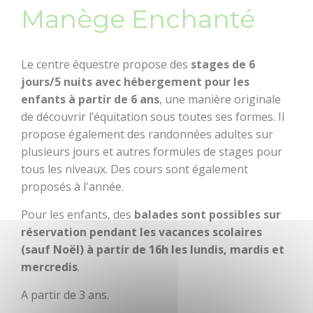
Manège Enchanté
dolmens
Patrimoine,
chapelles et leurs
Le centre équestre propose des
stages de 6
mystères
jours/5 nuits avec hébergement pour les
enfants à partir de 6 ans
, une manière originale
Jardins et
de découvrir l’équitation sous toutes ses formes. Il
sérénité
propose également des randonnées adultes sur
plusieurs jours et autres formules de stages pour
BOUGER
Baud
tous les niveaux. Des cours sont également
Communauté
proposés à l'année.
Randonnée, trail,
VTT, balade à
Pour les enfants, des
balades sont possibles sur
cheval...
réservation pendant les vacances scolaires
(sauf Noël) à partir de 16h les lundis, mardis et
Sorties en famille
mercredis
.
A partir de 3 ans.
À l'eau !