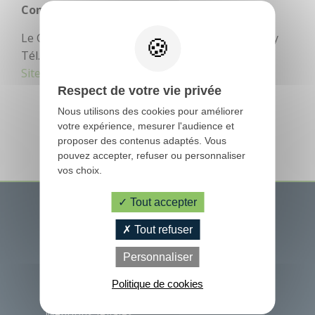
Bouger
Déguster
Contact
Centre équestre
Le Grand Resto, Bieuzy - 56310 Pluméliau-Bieuzy
Golf
Tél. : 02 97 27 79 69
Site internet
Respect de votre vie privée
Les jeux de
l'Office de
Nous utilisons des cookies pour améliorer
Tourisme
votre expérience, mesurer l'audience et
proposer des contenus adaptés. Vous
Le Train
pouvez accepter, refuser ou personnaliser
touristique
vos choix.
Tout accepter
Location de vélos
ACCÈS RAPIDES
PRATIQUE
Tout refuser
Office de tourisme
Pêche
Fêtes et manifestations
Personnaliser
Office de
Nos communes
Tourisme
Loisirs à deux pas
Politique de cookies
Randonnées
Contactez-nous
Aires de jeux pour
Mentions légales