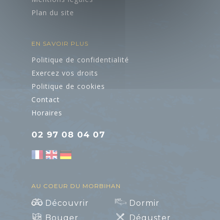
petits et grands
Plan du site
Brochures
EN SAVOIR PLUS
Accès et
Pratique
Agenda
transports
Politique de confidentialité
Exercez vos droits
Boutique
Politique de cookies
Contact
Groupes et
Horaires
séminaires
02 97 08 04 07
Accueil Vélo
AU COEUR DU MORBIHAN
ART ET
Découvrir
Dormir
CULTURE
Bouger
Déguster