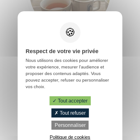
Le Train
touristique
Filleule des Fées à Languidic
Location de vélos
Pêche
Respect de votre vie privée
Loisirs à deux pas
Nous utilisons des cookies pour améliorer
votre expérience, mesurer l'audience et
proposer des contenus adaptés. Vous
Aires de jeux pour
pouvez accepter, refuser ou personnaliser
petits et grands
vos choix.
Tout accepter
PRATIQUE
Tout refuser
Centre équestre l'Être Cheval à
Personnaliser
Camors
Office de
Tourisme
Politique de cookies