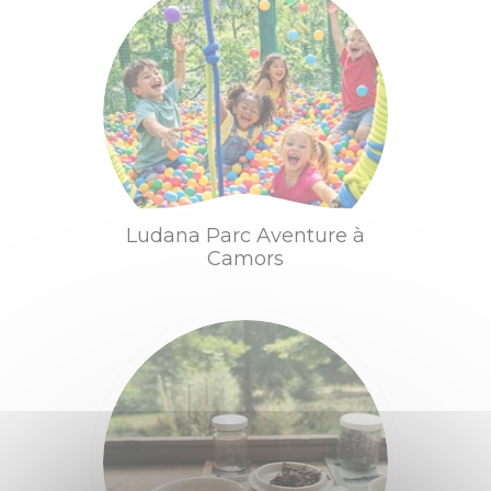
BOUGER
Randonnée, trail,
VTT, balade à
cheval...
Sorties en famille
Ludana Parc Aventure à
À l'eau !
Camors
Centre équestre
Golf
Les jeux de
Bouger
Déguster
l'Office de
Tourisme