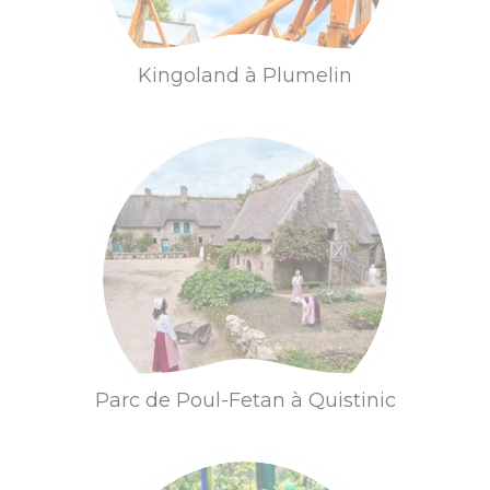
dolmens
Découvrir
Dormir
Patrimoine,
Kingoland à Plumelin
chapelles et leurs
mystères
Jardins et
sérénité
Baud
Communauté
Parc de Poul-Fetan à Quistinic