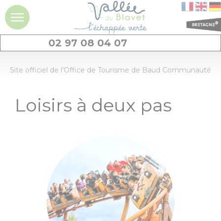
02 97 08 04 07
DÉCOUVRIR
Site officiel de l’Office de Tourisme de Baud Communauté
La vallée du
Loisirs à deux pas
Blavet
Idées séjours et
expériences à la
journée
Les
incontournables
Géants de pierres
: menhirs et