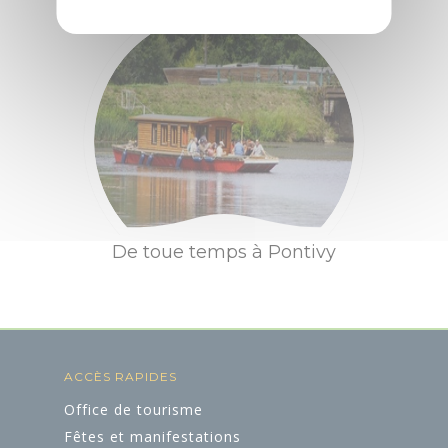
Contactez-nous
Brochures
Accès et
transports
Boutique
De toue temps à Pontivy
Groupes et
Pratique
Agenda
séminaires
Accueil Vélo
ACCÈS RAPIDES
Office de tourisme
Fêtes et manifestations