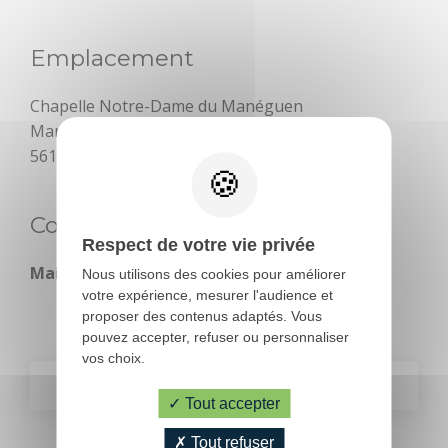
À l'eau !
Emplacement
Centre équestre
Bouger
Déguster
Chapelle Notre-Dame du Manéguen
Manéguen
Golf
56150 Guénin
Les jeux de
l'Office de
Contact
Tourisme
Respect de votre vie privée
Mail :
lesamisdumaneguen@gmail.com
Nous utilisons des cookies pour améliorer
Le Train
votre expérience, mesurer l'audience et
touristique
proposer des contenus adaptés. Vous
pouvez accepter, refuser ou personnaliser
Location de vélos
vos choix.
SUIVANT
Pêche
Tout accepter
PRÉCÉDENT
PRATIQUE
Tout refuser