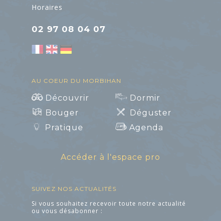
Horaires
02 97 08 04 07
ART ET
CULTURE
AU COEUR DU MORBIHAN
Découvrir
Dormir
L'Art dans les
Bouger
Déguster
Chapelles
Pratique
Agenda
Cinéma le Celtic
Accéder à l'espace pro
Pôles culturels et
médiathèques
SUIVEZ NOS ACTUALITÉS
Art et Culture
Si vous souhaitez recevoir toute notre actualité
ou vous désabonner :