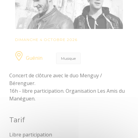
dolmens
Patrimoine,
chapelles et leurs
mystères
DIMANCHE 4 OCTOBRE 2026
Jardins et
sérénité
Guénin
Musique
Baud
Concert de clôture avec le duo Menguy /
Communauté
Bérenguer.
BOUGER
16h - libre participation. Organisation Les Amis du
Manéguen.
Randonnée, trail,
VTT, balade à
cheval...
Tarif
Sorties en famille
Libre participation