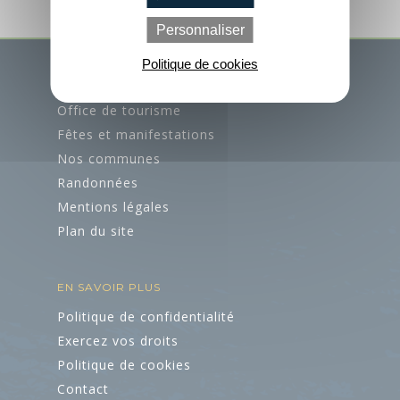
Loisirs à deux pas
Personnaliser
Office de
Aires de jeux pour
Tourisme
Politique de cookies
petits et grands
ACCÈS RAPIDES
Contactez-nous
Office de tourisme
Fêtes et manifestations
Brochures
Nos communes
Randonnées
Accès et
Mentions légales
transports
Pratique
Agenda
Plan du site
Boutique
EN SAVOIR PLUS
Groupes et
Politique de confidentialité
séminaires
Exercez vos droits
Politique de cookies
Accueil Vélo
Contact