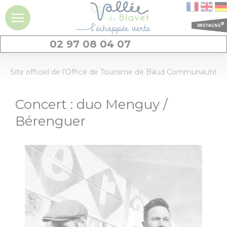
02 97 08 04 07
DÉCOUVRIR
Site officiel de l’Office de Tourisme de Baud Communauté
La vallée du
Concert : duo Menguy /
Blavet
Bérenguer
Idées séjours et
expériences à la
journée
Les
incontournables
Découvrir
Dormir
Géants de pierres
: menhirs et