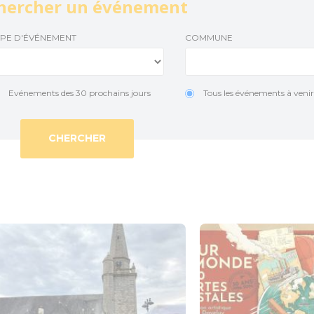
hercher un événement
Le Train touristique
Accueil Vélo
Temp
YPE D'ÉVÉNEMENT
COMMUNE
Location de vélos
Actu
Pêche
Evénements des 30 prochains jours
Tous les événements à veni
Loisirs à deux pas
Aires de jeux pour petits et grands