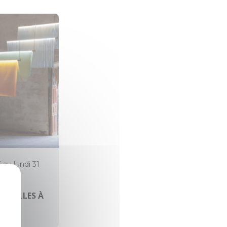
6 au lundi 31
HAPELLES À