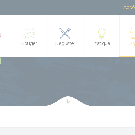
Accé
r
Bouger
Déguster
Pratique
Ag
Randonnée, trail, VTT, balade à cheval...
Restaurants
Office de Tourisme
Tout
ences à la journée
s d'hôtes
Sorties en famille
Produits locaux
Contactez-nous
Agen
 meublés
À l'eau !
Marchés
Brochures
Les 
hirs et dolmens
tape / Hostel
Centre équestre
Boire un verre
Accès et transports
Les 
t leurs mystères
ments insolites
Golf
Salons de thé
Boutique
Les 
 et aires pour camping cars
Les jeux de l'Office de Tourisme
Food Trucks
Groupes et séminai
Bala