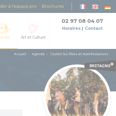
der à l'espace pro
Brochures
02 97 08 04 07
Horaires
Contact
enda
Art et Culture
Accueil
-
Agenda
-
Toutes les fêtes et manifestations
es les fêtes et manifestations
L'Art dans les Chapelles
da des animations
Cinéma le Celtic
petites échappées : animations et découvertes
Pôles culturels et médiathèques
grandes échappées : visites et balades guidées
flâneries baldiviennes
res
des natures dans la lande du Crano