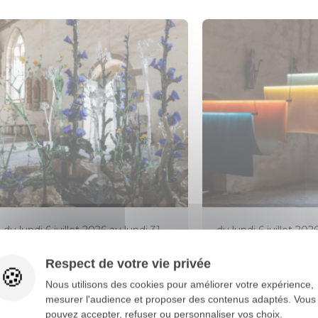
du lundi 6 juillet 2026 au lundi 31
du lundi 6 juillet 202
août 2026
août 2026
Respect de votre vie privée
L'ART DANS LES CHAPELLES À
L'ART DANS LES C
Nous utilisons des cookies pour améliorer votre expérience,
SAINT-FIACRE
SAINT-ADRIEN
mesurer l'audience et proposer des contenus adaptés. Vous
pouvez accepter, refuser ou personnaliser vos choix.