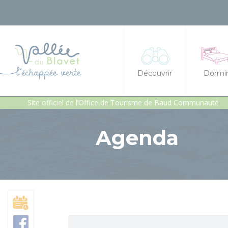
Découvrir
Dormi
Site officiel de l’Office de Tourisme de Baud Communauté
La vallée du Blavet
Hôtel
Agenda
Idées séjours et expéri
Chambre
Les incontournables
Gîtes et
Géants de pierres : men
Gîte d'é
Patrimoine, chapelles e
Héberge
Jardins et sérénité
Campings