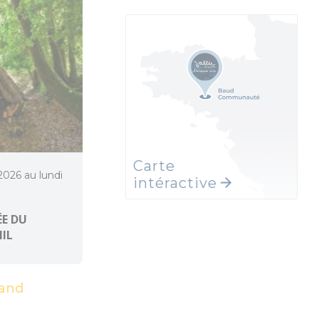
Carte
 2026 au lundi
intéractive
E DU
MIL
and