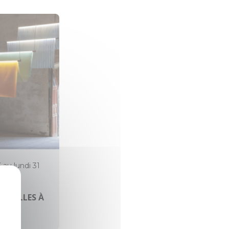
6 au lundi 31
HAPELLES À