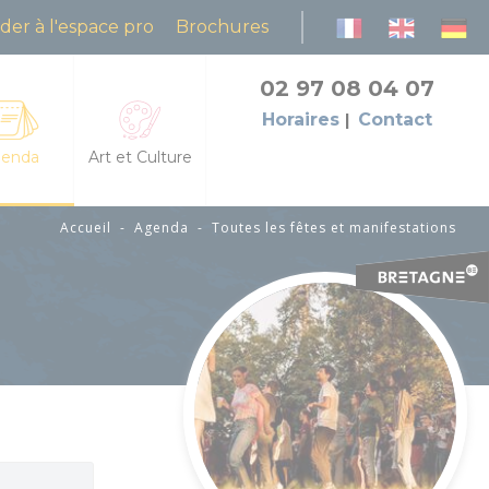
der à l'espace pro
Brochures
02 97 08 04 07
Horaires
Contact
enda
Art et Culture
Accueil
-
Agenda
-
Toutes les fêtes et manifestations
es les fêtes et manifestations
L'Art dans les Chapelles
da des animations
Cinéma le Celtic
petites échappées : animations et découvertes
Pôles culturels et médiathèques
grandes échappées : visites et balades guidées
flâneries baldiviennes
res
des natures dans la lande du Crano