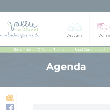
Découvrir
Dormi
Site officiel de l’Office de Tourisme de Baud Communauté
La vallée du Blavet
Hôtel
Agenda
Idées séjours et expéri
Chambre
Les incontournables
Gîtes et
Géants de pierres : men
Gîte d'é
Patrimoine, chapelles e
Héberge
Jardins et sérénité
Campings