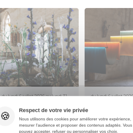
du lundi 6 juillet 2026 au lundi 31
du lundi 6 juillet 202
août 2026
août 2026
Respect de votre vie privée
L'ART DANS LES CHAPELLES À
L'ART DANS LES C
Nous utilisons des cookies pour améliorer votre expérience,
SAINT-FIACRE
SAINT-ADRIEN
mesurer l'audience et proposer des contenus adaptés. Vous
pouvez accepter, refuser ou personnaliser vos choix.