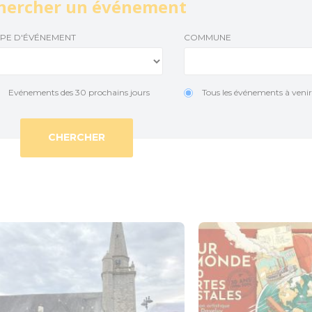
hercher un événement
Le Train touristique
Accueil Vélo
Temp
YPE D'ÉVÉNEMENT
COMMUNE
Location de vélos
Actu
Pêche
Evénements des 30 prochains jours
Tous les événements à veni
Loisirs à deux pas
Aires de jeux pour petits et grands