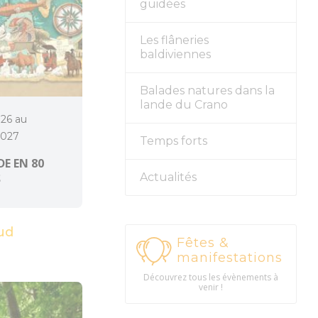
guidées
Les flâneries
baldiviennes
Balades natures dans la
lande du Crano
026 au
2027
Temps forts
E EN 80
Actualités
S
ud
Fêtes &
manifestations
Découvrez tous les évènements à
venir !