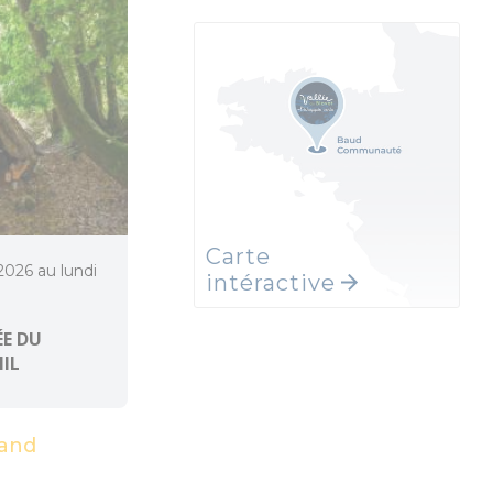
Carte
 2026 au lundi
intéractive
E DU
MIL
and