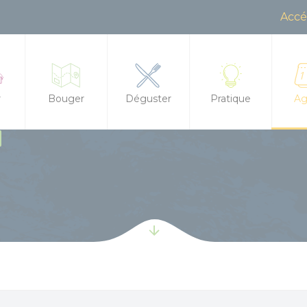
Accé
r
Bouger
Déguster
Pratique
Ag
Randonnée, trail, VTT, balade à cheval...
Restaurants
Office de Tourisme
Tout
ences à la journée
s d'hôtes
Sorties en famille
Produits locaux
Contactez-nous
Agen
 meublés
À l'eau !
Marchés
Brochures
Les 
hirs et dolmens
tape / Hostel
Centre équestre
Boire un verre
Accès et transports
Les 
t leurs mystères
ments insolites
Golf
Salons de thé
Boutique
Les 
 et aires pour camping cars
Les jeux de l'Office de Tourisme
Food Trucks
Groupes et séminai
Bala