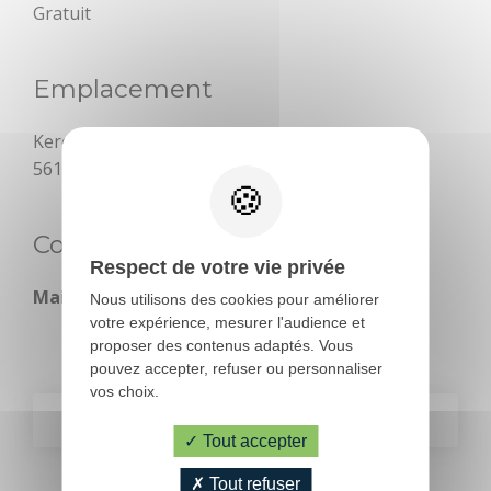
Gratuit
À l'eau !
Emplacement
Centre équestre
Bouger
Déguster
Keroguic
Golf
56150 Baud
Les jeux de
l'Office de
Contact
Tourisme
Respect de votre vie privée
Mail :
bureau.vieux-metiers@orange.fr
Nous utilisons des cookies pour améliorer
Le Train
votre expérience, mesurer l'audience et
touristique
proposer des contenus adaptés. Vous
pouvez accepter, refuser ou personnaliser
Location de vélos
vos choix.
SUIVANT
Pêche
Tout accepter
PRÉCÉDENT
PRATIQUE
Tout refuser