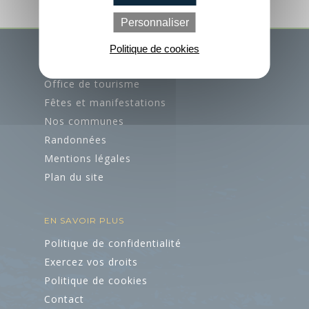
Loisirs à deux pas
Personnaliser
Office de
Aires de jeux pour
Tourisme
Politique de cookies
petits et grands
ACCÈS RAPIDES
Contactez-nous
Office de tourisme
Fêtes et manifestations
Brochures
Nos communes
Randonnées
Accès et
Mentions légales
transports
Pratique
Agenda
Plan du site
Boutique
EN SAVOIR PLUS
Groupes et
Politique de confidentialité
séminaires
Exercez vos droits
Politique de cookies
Accueil Vélo
Contact