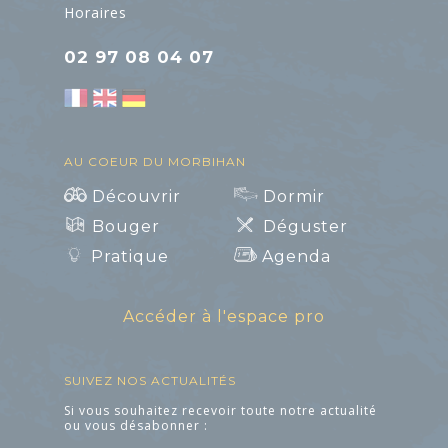
Horaires
02 97 08 04 07
ART ET
CULTURE
AU COEUR DU MORBIHAN
Découvrir
Dormir
L'Art dans les
Bouger
Déguster
Chapelles
Pratique
Agenda
Cinéma le Celtic
Accéder à l'espace pro
Pôles culturels et
médiathèques
SUIVEZ NOS ACTUALITÉS
Art et Culture
Si vous souhaitez recevoir toute notre actualité
ou vous désabonner :