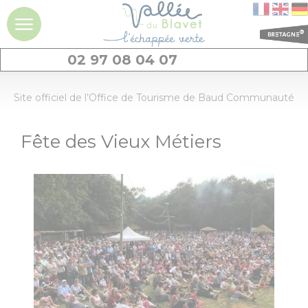
02 97 08 04 07
DÉCOUVRIR
Site officiel de l’Office de Tourisme de Baud Communauté
La vallée du
Fête des Vieux Métiers
Blavet
Idées séjours et
expériences à la
journée
Les
incontournables
Découvrir
Dormir
Géants de pierres
: menhirs et