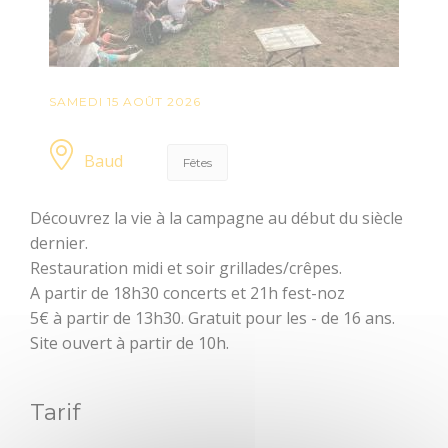
dolmens
Patrimoine,
chapelles et leurs
SAMEDI 15 AOÛT 2026
mystères
Jardins et
Baud
Fêtes
sérénité
Découvrez la vie à la campagne au début du siècle
Baud
dernier.
Communauté
Restauration midi et soir grillades/crêpes.
BOUGER
A partir de 18h30 concerts et 21h fest-noz
5€ à partir de 13h30. Gratuit pour les - de 16 ans.
Randonnée, trail,
Site ouvert à partir de 10h.
VTT, balade à
cheval...
Tarif
Sorties en famille