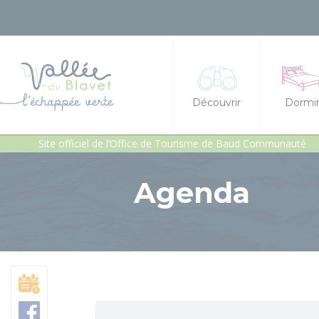
Découvrir
Dormi
Site officiel de l’Office de Tourisme de Baud Communauté
La vallée du Blavet
Hôtel
Agenda
Idées séjours et expéri
Chambre
Les incontournables
Gîtes et
Géants de pierres : men
Gîte d'é
Patrimoine, chapelles e
Héberge
Jardins et sérénité
Campings