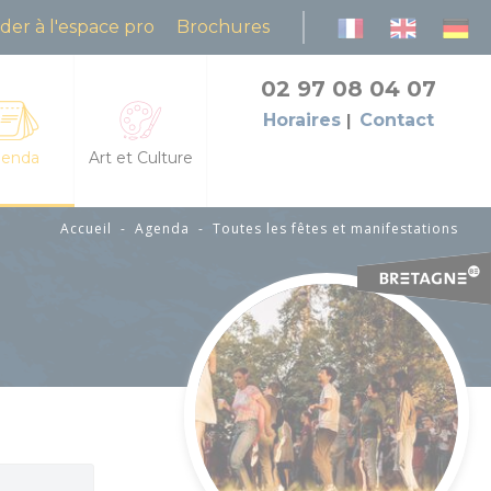
der à l'espace pro
Brochures
02 97 08 04 07
Horaires
Contact
enda
Art et Culture
Accueil
-
Agenda
-
Toutes les fêtes et manifestations
es les fêtes et manifestations
L'Art dans les Chapelles
da des animations
Cinéma le Celtic
petites échappées : animations et découvertes
Pôles culturels et médiathèques
grandes échappées : visites et balades guidées
flâneries baldiviennes
res
des natures dans la lande du Crano