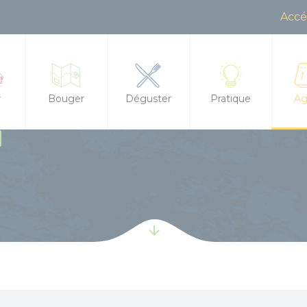
Accé
r
Bouger
Déguster
Pratique
Ag
Randonnée, trail, VTT, balade à cheval...
Restaurants
Office de Tourisme
Tout
ences à la journée
s d'hôtes
Sorties en famille
Produits locaux
Contactez-nous
Agen
 meublés
À l'eau !
Marchés
Brochures
Les 
hirs et dolmens
tape / Hostel
Centre équestre
Boire un verre
Accès et transports
Les 
t leurs mystères
ments insolites
Golf
Salons de thé
Boutique
Les 
 et aires pour camping cars
Les jeux de l'Office de Tourisme
Food Trucks
Groupes et séminai
Bala