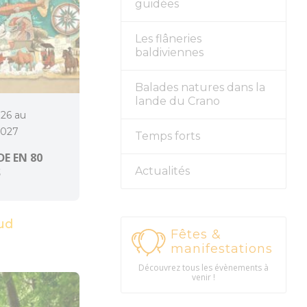
guidées
Les flâneries
baldiviennes
Balades natures dans la
lande du Crano
026 au
2027
Temps forts
E EN 80
Actualités
S
ud
Fêtes &
manifestations
Découvrez tous les évènements à
venir !