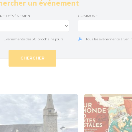
hercher un événement
Le Train touristique
Accueil Vélo
Temp
YPE D'ÉVÉNEMENT
COMMUNE
Location de vélos
Actu
Pêche
Evénements des 30 prochains jours
Tous les événements à veni
Loisirs à deux pas
Aires de jeux pour petits et grands