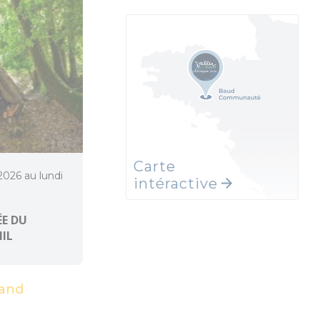
Carte
 2026 au lundi
intéractive
E DU
MIL
and