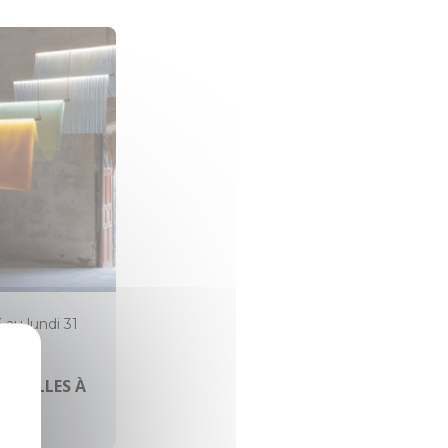
6 au lundi 31
HAPELLES À