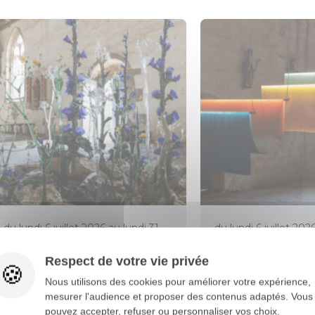
du lundi 6 juillet 2026 au lundi 31
du lundi 6 juillet 202
août 2026
août 2026
Respect de votre vie privée
L'ART DANS LES CHAPELLES À
L'ART DANS LES C
Nous utilisons des cookies pour améliorer votre expérience,
SAINT-FIACRE
SAINT-ADRIEN
mesurer l'audience et proposer des contenus adaptés. Vous
pouvez accepter, refuser ou personnaliser vos choix.