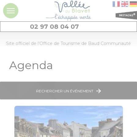
02 97 08 04 07
DÉCOUVRIR
Site officiel de l’Office de Tourisme de Baud Communauté
La vallée du
Agenda
Blavet
Idées séjours et
expériences à la
journée
RECHERCHER UN ÉVÉNEMENT
Les
incontournables
Géants de pierres
: menhirs et