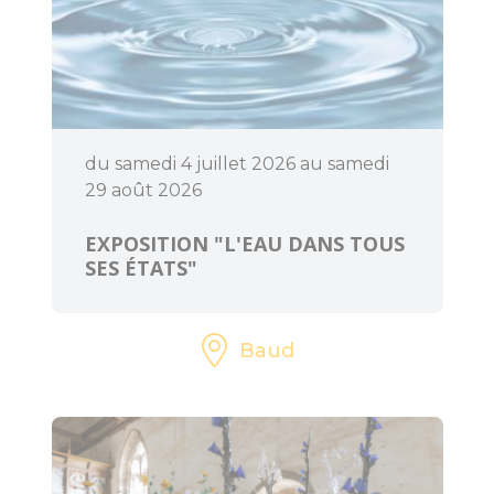
l'Office de
Tourisme
Le Train
touristique
du samedi 4 juillet 2026 au samedi
Location de vélos
29 août 2026
Pêche
EXPOSITION "L'EAU DANS TOUS
SES ÉTATS"
Loisirs à deux pas
Aires de jeux pour
Baud
petits et grands