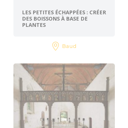
ART ET
CULTURE
LES PETITES ÉCHAPPÉES : CRÉER
DES BOISSONS À BASE DE
PLANTES
L'Art dans les
Chapelles
Cinéma le Celtic
Baud
Pôles culturels et
médiathèques