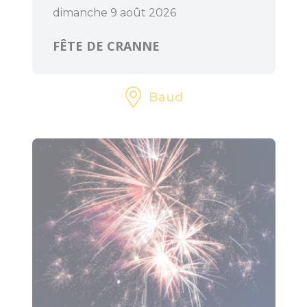
CULTURE
dimanche 9 août 2026
FÊTE DE CRANNE
L'Art dans les
Chapelles
Baud
Cinéma le Celtic
Pôles culturels et
médiathèques