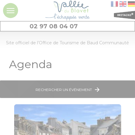
02 97 08 04 07
DÉCOUVRIR
Site officiel de l’Office de Tourisme de Baud Communauté
La vallée du
Agenda
Blavet
Idées séjours et
expériences à la
journée
RECHERCHER UN ÉVÉNEMENT
Les
incontournables
Géants de pierres
: menhirs et