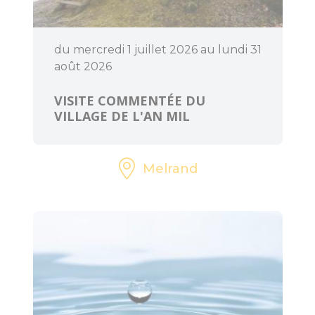
du mercredi 1 juillet 2026 au lundi 31
BOUGER
août 2026
Randonnée, trail,
VISITE COMMENTÉE DU
VTT, balade à
VILLAGE DE L'AN MIL
cheval...
Sorties en famille
Melrand
À l'eau !
Centre équestre
Golf
Les jeux de