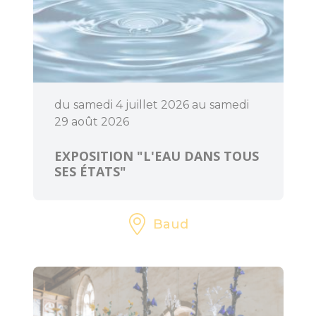
l'Office de
Tourisme
Le Train
touristique
du samedi 4 juillet 2026 au samedi
Location de vélos
29 août 2026
Pêche
EXPOSITION "L'EAU DANS TOUS
SES ÉTATS"
Loisirs à deux pas
Aires de jeux pour
Baud
petits et grands