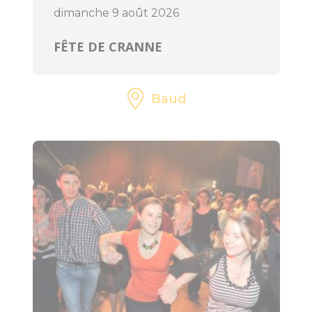
CULTURE
dimanche 9 août 2026
FÊTE DE CRANNE
L'Art dans les
Chapelles
Baud
Cinéma le Celtic
Pôles culturels et
médiathèques