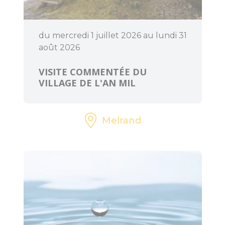
du mercredi 1 juillet 2026 au lundi 31
BOUGER
août 2026
Randonnée, trail,
VISITE COMMENTÉE DU
VTT, balade à
VILLAGE DE L'AN MIL
cheval...
Sorties en famille
Melrand
À l'eau !
Centre équestre
Golf
Les jeux de