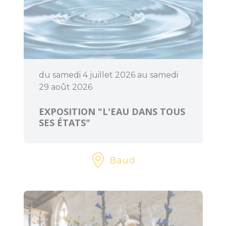
l'Office de
Tourisme
Le Train
touristique
du samedi 4 juillet 2026 au samedi
Location de vélos
29 août 2026
Pêche
EXPOSITION "L'EAU DANS TOUS
SES ÉTATS"
Loisirs à deux pas
Aires de jeux pour
Baud
petits et grands