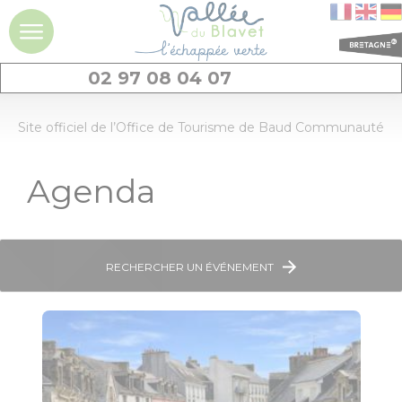
02 97 08 04 07
DÉCOUVRIR
Site officiel de l’Office de Tourisme de Baud Communauté
La vallée du
Agenda
Blavet
Idées séjours et
expériences à la
journée
RECHERCHER UN ÉVÉNEMENT
Les
incontournables
Géants de pierres
: menhirs et