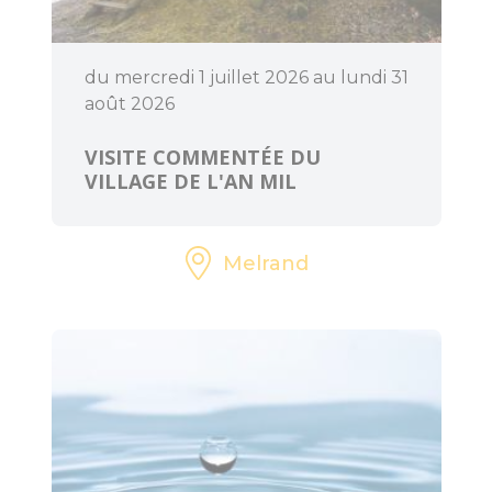
du mercredi 1 juillet 2026 au lundi 31
BOUGER
août 2026
VISITE COMMENTÉE DU
Randonnée, trail,
VILLAGE DE L'AN MIL
VTT, balade à
cheval...
Sorties en famille
Melrand
À l'eau !
Centre équestre
Golf
Les jeux de