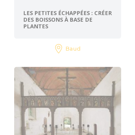
ART ET
CULTURE
LES PETITES ÉCHAPPÉES : CRÉER
DES BOISSONS À BASE DE
PLANTES
L'Art dans les
Chapelles
Cinéma le Celtic
Baud
Pôles culturels et
médiathèques