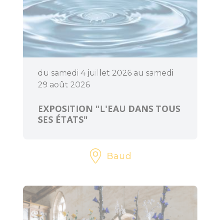
l'Office de
Tourisme
Le Train
touristique
du samedi 4 juillet 2026 au samedi
Location de vélos
29 août 2026
Pêche
EXPOSITION "L'EAU DANS TOUS
SES ÉTATS"
Loisirs à deux pas
Aires de jeux pour
Baud
petits et grands