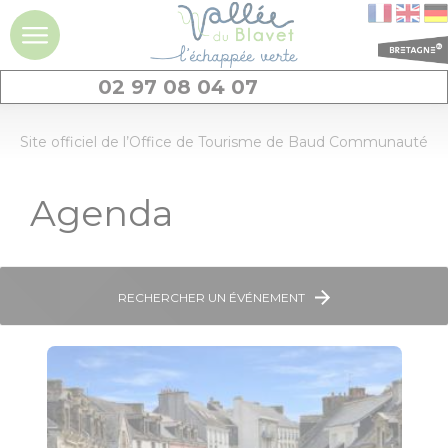
02 97 08 04 07
DÉCOUVRIR
Site officiel de l’Office de Tourisme de Baud Communauté
La vallée du
Agenda
Blavet
Idées séjours et
expériences à la
journée
RECHERCHER UN ÉVÉNEMENT
Les
incontournables
Géants de pierres
: menhirs et