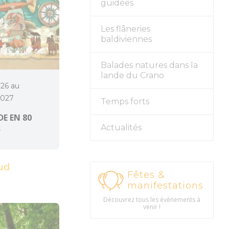
guidées
Les flâneries
baldiviennes
Balades natures dans la
lande du Crano
026 au
2027
Temps forts
E EN 80
Actualités
S
ud
Fêtes &
manifestations
Découvrez tous les évènements à
venir !