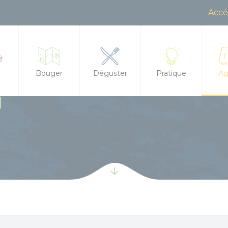
Accé
r
Bouger
Déguster
Pratique
Ag
Randonnée, trail, VTT, balade à cheval...
Restaurants
Office de Tourisme
Tout
ences à la journée
s d'hôtes
Sorties en famille
Produits locaux
Contactez-nous
Agen
 meublés
À l'eau !
Marchés
Brochures
Les 
hirs et dolmens
tape / Hostel
Centre équestre
Boire un verre
Accès et transports
Les 
t leurs mystères
ments insolites
Golf
Salons de thé
Boutique
Les 
 et aires pour camping cars
Les jeux de l'Office de Tourisme
Food Trucks
Groupes et séminai
Bala