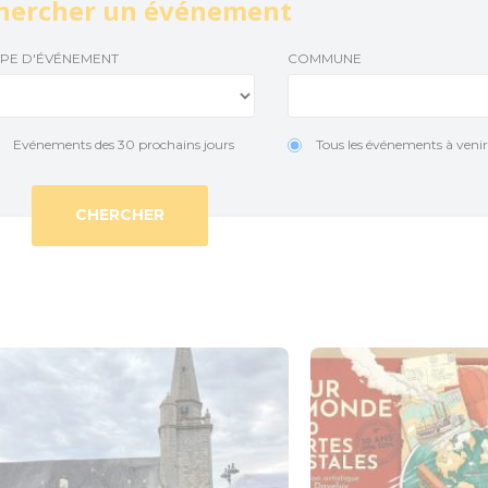
hercher un événement
Le Train touristique
Accueil Vélo
Temp
YPE D'ÉVÉNEMENT
COMMUNE
Location de vélos
Actu
Pêche
Evénements des 30 prochains jours
Tous les événements à veni
Loisirs à deux pas
Aires de jeux pour petits et grands