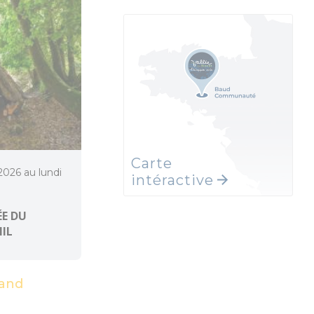
Carte
 2026 au lundi
intéractive
E DU
MIL
and