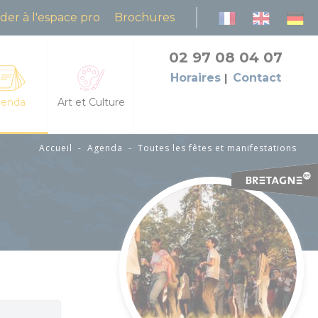
der à l'espace pro
Brochures
02 97 08 04 07
Horaires
Contact
enda
Art et Culture
Accueil
-
Agenda
-
Toutes les fêtes et manifestations
es les fêtes et manifestations
L'Art dans les Chapelles
da des animations
Cinéma le Celtic
petites échappées : animations et découvertes
Pôles culturels et médiathèques
grandes échappées : visites et balades guidées
flâneries baldiviennes
res
des natures dans la lande du Crano