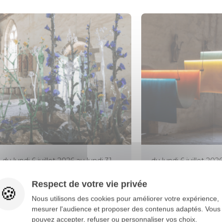
du lundi 6 juillet 2026 au lundi 31
du lundi 6 juillet 202
août 2026
août 2026
Respect de votre vie privée
L'ART DANS LES CHAPELLES À
L'ART DANS LES C
Nous utilisons des cookies pour améliorer votre expérience,
SAINT-FIACRE
SAINT-ADRIEN
mesurer l'audience et proposer des contenus adaptés. Vous
pouvez accepter, refuser ou personnaliser vos choix.