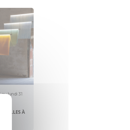
6 au lundi 31
HAPELLES À