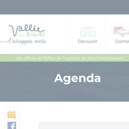
Découvrir
Dormi
Site officiel de l’Office de Tourisme de Baud Communauté
La vallée du Blavet
Hôtel
Agenda
Idées séjours et expéri
Chambre
Les incontournables
Gîtes et
Géants de pierres : men
Gîte d'é
Patrimoine, chapelles e
Héberge
Jardins et sérénité
Campings