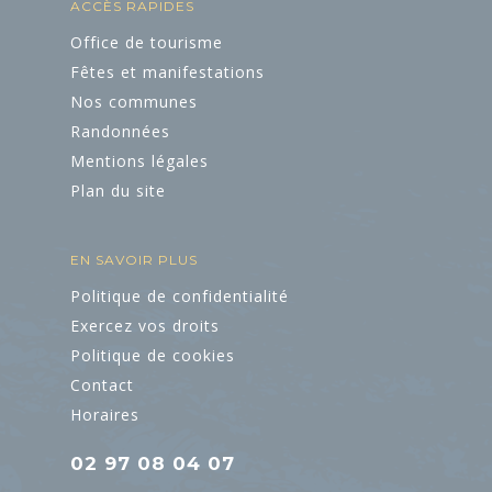
ACCÈS RAPIDES
Office de tourisme
Fêtes et manifestations
Nos communes
Randonnées
Mentions légales
Plan du site
ART ET
CULTURE
EN SAVOIR PLUS
L'Art dans les
Politique de confidentialité
Chapelles
Exercez vos droits
Politique de cookies
Cinéma le Celtic
Contact
Horaires
Pôles culturels et
médiathèques
02 97 08 04 07