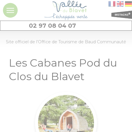
02 97 08 04 07
DÉCOUVRIR
Site officiel de l’Office de Tourisme de Baud Communauté
La vallée du
Les Cabanes Pod du
Blavet
Clos du Blavet
Idées séjours et
expériences à la
journée
Les
incontournables
Géants de pierres
: menhirs et