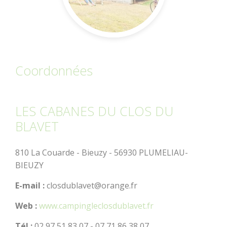
dolmens
Patrimoine,
chapelles et leurs
Découvrir
Dormir
mystères
Coordonnées
Jardins et
sérénité
LES CABANES DU CLOS DU
Baud
BLAVET
Communauté
810 La Couarde - Bieuzy - 56930 PLUMELIAU-
BIEUZY
E-mail :
closdublavet@orange.fr
Web :
www.campingleclosdublavet.fr
Tél :
02 97 51 83 07 - 07 71 86 38 07