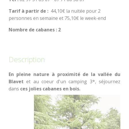
Tarif à partir de :
44,10€ la nuitée pour 2
personnes en semaine et 75,10€ le week-end
Nombre de cabanes : 2
BOUGER
Description
Randonnée, trail,
VTT, balade à
cheval...
En pleine nature à proximité de la vallée du
Blavet
et au coeur d'un camping 3*, séjournez
Sorties en famille
dans
ces jolies cabanes en bois.
À l'eau !
Centre équestre