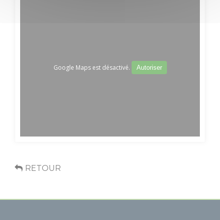
Boutique
Groupes et
séminaires
Google Maps est désactivé.
Autoriser
Pratique
Agenda
Accueil Vélo
RETOUR