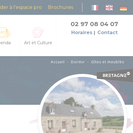
der à l'espace pro
Brochures
02 97 08 04 07
Horaires
Contact
enda
Art et Culture
Accueil
-
Dormir
-
Gîtes et meublés
es les fêtes et manifestations
L'Art dans les Chapelles
da des animations
Cinéma le Celtic
petites échappées : animations et découvertes
Pôles culturels et médiathèques
grandes échappées : visites et balades guidées
flâneries baldiviennes
res
des natures dans la lande du Crano