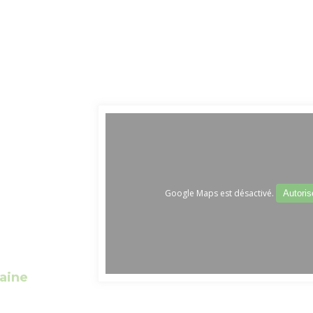
Le Train touristique
Accueil Vélo
Temp
Location de vélos
Actu
Pêche
Loisirs à deux pas
Aires de jeux pour petits et grands
Google Maps est désactivé.
Autoris
aine