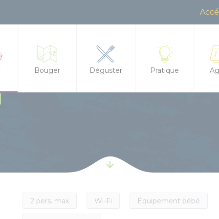
Accé
r
Bouger
Déguster
Pratique
Ag
Randonnée, trail, VTT, balade à cheval...
Restaurants
Office de Tourisme
Tout
ences à la journée
s d'hôtes
Sorties en famille
Produits locaux
Contactez-nous
Agen
 meublés
À l'eau !
Marchés
Brochures
Les 
hirs et dolmens
tape / Hostel
Centre équestre
Boire un verre
Accès et transports
Les 
t leurs mystères
ments insolites
Golf
Salons de thé
Boutique
Les 
2 pers. max
Wi-Fi
Équipement bébé
 et aires pour camping cars
Les jeux de l'Office de Tourisme
Food Trucks
Groupes et séminai
Bala