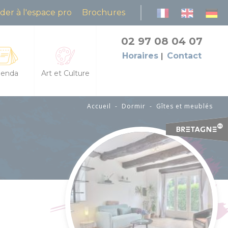
der à l'espace pro
Brochures
02 97 08 04 07
Horaires
Contact
enda
Art et Culture
Accueil
-
Dormir
-
Gîtes et meublés
es les fêtes et manifestations
L'Art dans les Chapelles
da des animations
Cinéma le Celtic
petites échappées : animations et découvertes
Pôles culturels et médiathèques
grandes échappées : visites et balades guidées
flâneries baldiviennes
res
des natures dans la lande du Crano