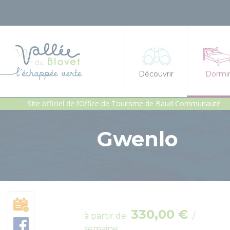
Découvrir
Dormi
Site officiel de l’Office de Tourisme de Baud Communauté
La vallée du Blavet
Hôtel
Gwenlo
Idées séjours et expéri
Chambre
Les incontournables
Gîtes et
Géants de pierres : men
Gîte d'é
Patrimoine, chapelles e
Héberge
330,00 €
à partir de
/
Jardins et sérénité
Campings
semaine