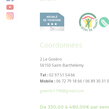
Baud Communauté
Coordonnées
2 Le Govéro
56150 Saint-Barthélemy
Tel :
02 97 51 54 66
Mobile :
06 72 79 18 66 / 06 89 30 31 
gwenlo1798@gmail.com
De 330,00 à 480,00€ par se