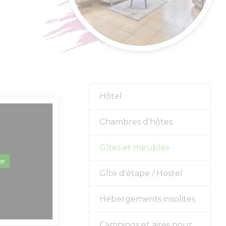
s forts
alités
Hôtel
Chambres d'hôtes
Gîtes et meublés
er
Gîte d'étape / Hostel
Hébergements insolites
Campings et aires pour