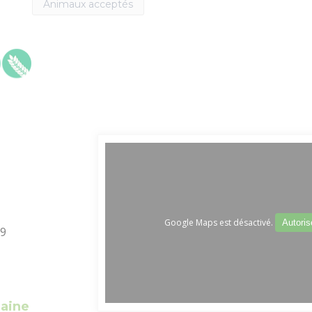
Animaux acceptés
Le Train touristique
Accueil Vélo
Temp
Location de vélos
Actu
Pêche
Loisirs à deux pas
Aires de jeux pour petits et grands
Google Maps est désactivé.
Autoris
09
maine