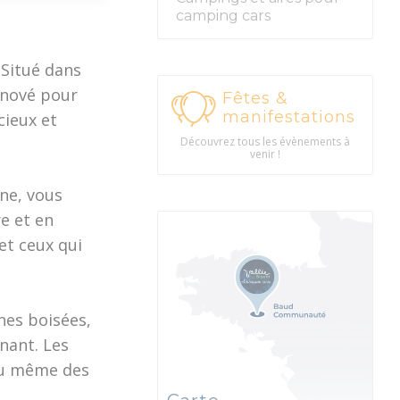
camping cars
 Situé dans
énové pour
Fêtes &
manifestations
cieux et
Découvrez tous les évènements à
venir !
ne, vous
e et en
 et ceux qui
ines boisées,
nant. Les
ou même des