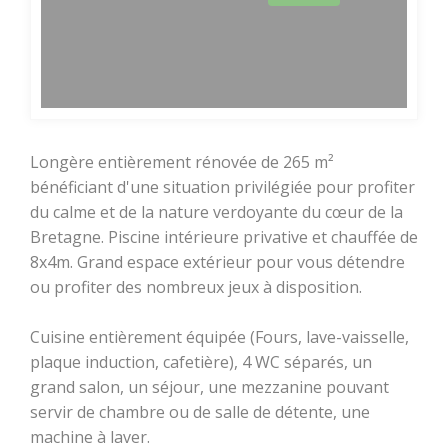
BOUGER
Longère entièrement rénovée de 265 m²
Randonnée, trail,
bénéficiant d'une situation privilégiée pour profiter
VTT, balade à
du calme et de la nature verdoyante du cœur de la
cheval...
Bretagne. Piscine intérieure privative et chauffée de
8x4m. Grand espace extérieur pour vous détendre
Sorties en famille
ou profiter des nombreux jeux à disposition.
À l'eau !
Cuisine entièrement équipée (Fours, lave-vaisselle,
plaque induction, cafetière), 4 WC séparés, un
Centre équestre
grand salon, un séjour, une mezzanine pouvant
servir de chambre ou de salle de détente, une
Golf
machine à laver.