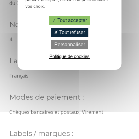
du 01/01/2026 au 31/12/2026
vos choix.
Tout accepter
Nombre de chambres :
PRATIQUE
Tout refuser
4
Personnaliser
Office de
Tourisme
Politique de cookies
Langues parlées :
Contactez-nous
Français
Brochures
Modes de paiement :
Accès et
transports
Chèques bancaires et postaux, Virement
Boutique
Labels / marques :