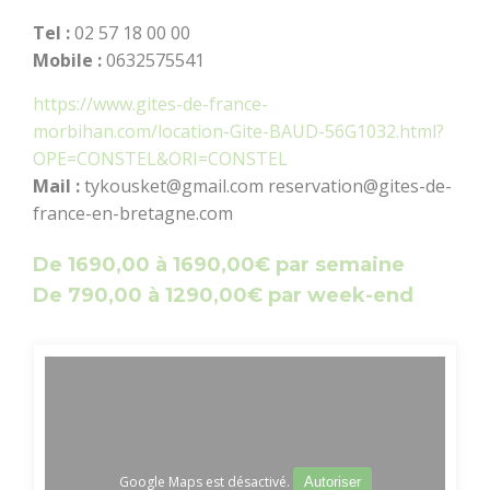
Tel :
02 57 18 00 00
Mobile :
0632575541
https://www.gites-de-france-
morbihan.com/location-Gite-BAUD-56G1032.html?
OPE=CONSTEL&ORI=CONSTEL
Mail :
tykousket@gmail.com reservation@gites-de-
france-en-bretagne.com
De 1690,00 à 1690,00€ par semaine
De 790,00 à 1290,00€ par week-end
Google Maps est désactivé.
Autoriser