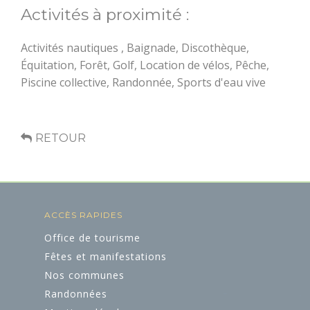
Activités à proximité :
Activités nautiques , Baignade, Discothèque,
ART ET
Équitation, Forêt, Golf, Location de vélos, Pêche,
CULTURE
Piscine collective, Randonnée, Sports d'eau vive
L'Art dans les
Chapelles
RETOUR
Cinéma le Celtic
Pôles culturels et
médiathèques
ACCÈS RAPIDES
Office de tourisme
Fêtes et manifestations
Nos communes
Randonnées