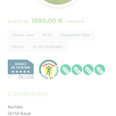
dolmens
Patrimoine,
1690,00 €
à partir de
/ semaine
chapelles et leurs
mystères
12 pers. max
Wi-Fi
Équipement bébé
Jardins et
Piscine
Accès handicapés
sérénité
Baud
Communauté
Découvrir
Dormir
Coordonnées
Kerhilio
56150 Baud