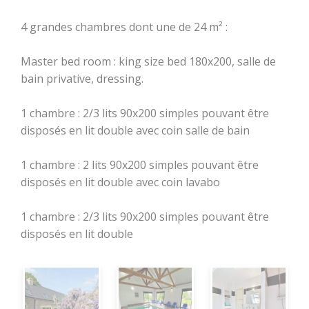
Les jeux de
4 grandes chambres dont une de 24 m² :
l'Office de
Tourisme
Master bed room : king size bed 180x200, salle de
Le Train
bain privative, dressing.
touristique
1 chambre : 2/3 lits 90x200 simples pouvant être
Location de vélos
disposés en lit double avec coin salle de bain
Pêche
1 chambre : 2 lits 90x200 simples pouvant être
disposés en lit double avec coin lavabo
Loisirs à deux pas
Bouger
Déguster
1 chambre : 2/3 lits 90x200 simples pouvant être
Aires de jeux pour
disposés en lit double
petits et grands