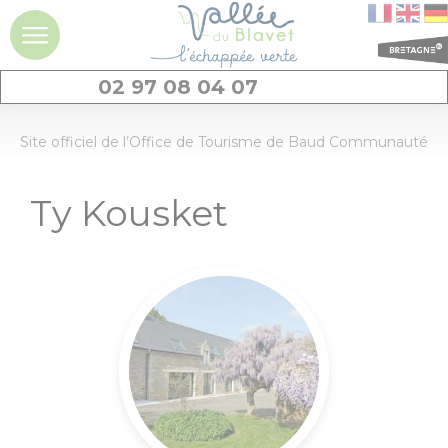
02 97 08 04 07
DÉCOUVRIR
Site officiel de l’Office de Tourisme de Baud Communauté
La vallée du
Ty Kousket
Blavet
Idées séjours et
expériences à la
journée
Les
incontournables
Géants de pierres
: menhirs et