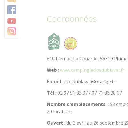
Baud Communauté
Coordonnées
810 Lieu-dit La Couarde, 56310 Plumé
Web
:
www.campingleclosdublavet.fr
E-mail
: closdublavet@orange.fr
Tél
: 02 97 51 83 07 / 07 71 86 38 07
Nombre d'emplacements
: 53 emp
20 locations
Ouvert
: du 3 avril au 26 septembre 