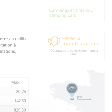
Campings et aires pour
camping cars
Fêtes &
rez accueillis
manifestations
itation à
imations.
Découvrez tous les évènements à
venir !
Maxi
0
20,75
5
142.80
0
829,50