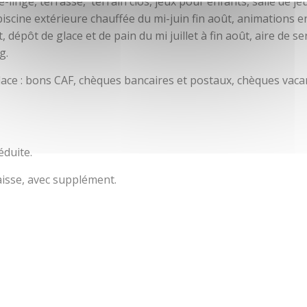
e-linge, terrasse, terrain clos, jeux pour enfants, salle de jeu
iscine extérieure chauffée du mi-juin fin août, animations en
 dépôt de glace et de pain du mi juillet à fin août, aire de s
g.
lace : bons CAF, chèques bancaires et postaux, chèques vaca
éduite.
isse, avec supplément.