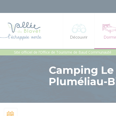
Découvrir
Dormi
Site officiel de l’Office de Tourisme de Baud Communauté
La vallée du Blavet
Hôtel
Camping Le C
Idées séjours et expéri
Chambre
Pluméliau-B
Les incontournables
Gîtes et
Géants de pierres : men
Gîte d'é
Patrimoine, chapelles e
Héberge
Jardins et sérénité
Campings