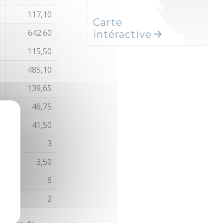
0
117,10
Carte
5
642.60
intéractive
0
115,50
5
485,10
0
139,65
0
46,75
5
41,50
2
3
2
3,50
6
6
2
2