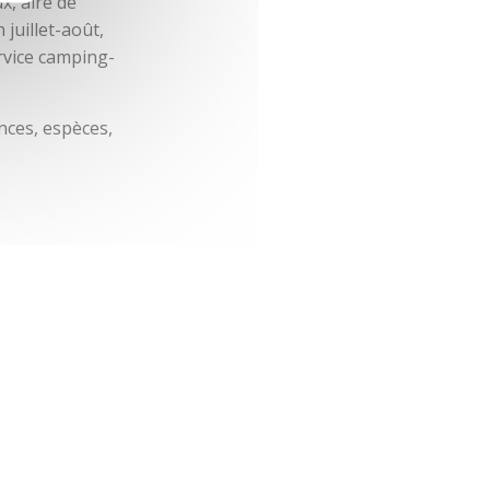
x, aire de
 juillet-août,
ervice camping-
nces, espèces,