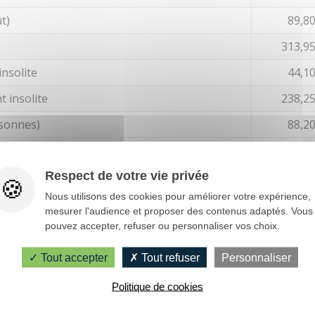
ût)
89,8
313,9
nsolite
44,1
 insolite
238,2
rsonnes)
88,2
x pour 2 personnes)
41,5
Respect de votre vie privée
sonnes)
36,2
Nous utilisons des cookies pour améliorer votre expérience,
mesurer l'audience et proposer des contenus adaptés. Vous
pouvez accepter, refuser ou personnaliser vos choix.
Tout accepter
Tout refuser
Personnaliser
Politique de cookies