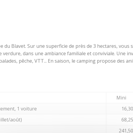
du Blavet. Sur une superficie de près de 3 hectares, vous se
verdure, dans une ambiance familiale et conviviale. Une inv
balades, pêche, VTT... En saison, le camping propose des an
Mini
cement, 1 voiture
16,3
llet/août)
68,2
241,5