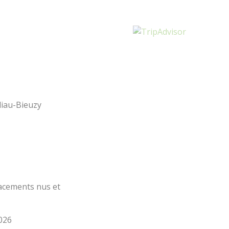
Le Train touristique
Accueil Vélo
Temp
Location de vélos
Actu
Pêche
Loisirs à deux pas
liau-Bieuzy
Aires de jeux pour petits et grands
lacements nus et
2026