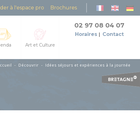
der à l'espace pro
Brochures
02 97 08 04 07
Horaires
Contact
enda
Art et Culture
ccueil
-
Découvrir
-
Idées séjours et expériences à la journée
es les fêtes et manifestations
L'Art dans les Chapelles
da des animations
Cinéma le Celtic
petites échappées : animations et découvertes
Pôles culturels et médiathèques
grandes échappées : visites et balades guidées
flâneries baldiviennes
res
des natures dans la lande du Crano