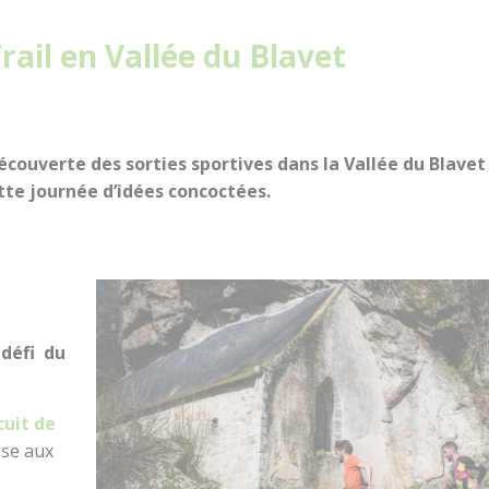
Le Train touristique
Accueil Vélo
Temp
Trail en Vallée du Blavet
Location de vélos
Actu
Pêche
écouverte des sorties sportives dans la Vallée du Blavet
tte journée d’idées concoctées.
Loisirs à deux pas
Aires de jeux pour petits et grands
 défi du
cuit de
sse aux