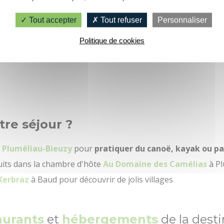
 par
nos circuits VTT
spécialement conçus pour vous dans la
Tout accepter
Tout refuser
Personnaliser
sages techniques… le tout dans une ambiance conviviale et 
Politique de cookies
tre séjour ?
e
Pluméliau-Bieuzy
pour
pratiquer du canoë, kayak ou p
nuits dans la chambre d'hôte
Au Domaine des Camélias
à Pl
 Kerbraz
à Baud pour découvrir de jolis villages
aurants
et
hébergements
de la desti