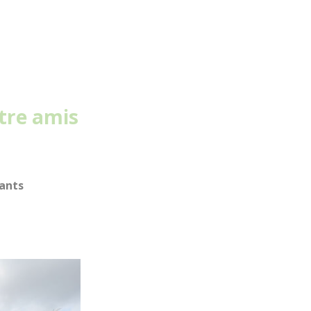
ntre amis
tants