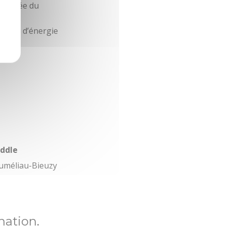
 Vallée du
pleine d’énergie
addle
uméliau-Bieuzy
nation.