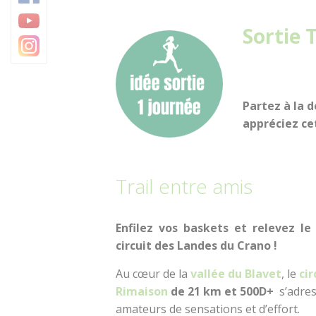
Baud Communauté
Sortie 
Partez à la d
appréciez ce
Trail entre amis
E
nfilez vos baskets et relevez le
circuit des Landes du Crano !
Au cœur de la
vallée du Blavet
, le
cir
Rimaison
de
21 km et 500D+
s’adre
amateurs de sensations et d’effort.