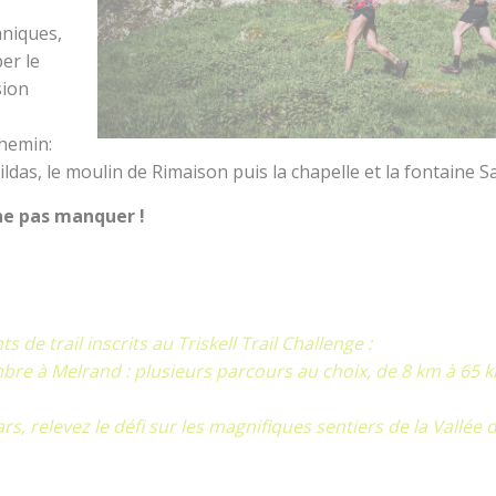
hniques,
er le
sion
chemin:
ildas, le moulin de Rimaison puis la chapelle et la fontaine 
 ne pas manquer !
de trail inscrits au Triskell Trail Challenge :
re à Melrand : plusieurs parcours au choix, de 8 km à 65 
s, relevez le défi sur les magnifiques sentiers de la Vallée 