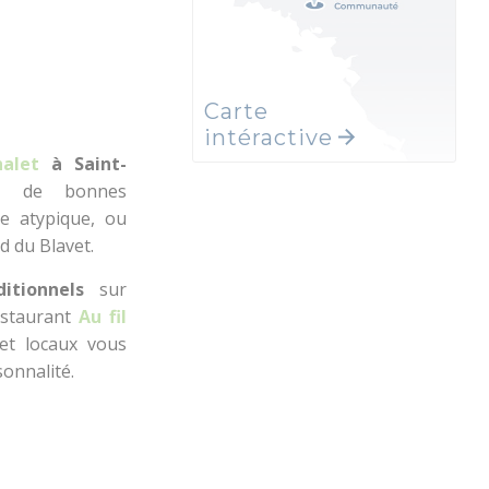
Carte
intéractive
alet
à Saint-
z de bonnes
re atypique, ou
rd du Blavet.
ditionnels
sur
estaurant
A
u fil
et locaux vous
sonnalité.