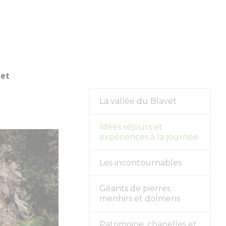
s forts
alités
 et
La vallée du Blavet
Idées séjours et
expériences à la journée
Les incontournables
Géants de pierres :
menhirs et dolmens
Patrimoine, chapelles et