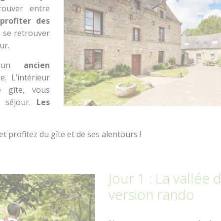
rouver entre
profiter des
e se retrouver
our.
 un
ancien
. L’intérieur
e gîte, vous
e séjour.
Les
t profitez du gîte et de ses alentours !
Jour 1 : La vallée 
version rando