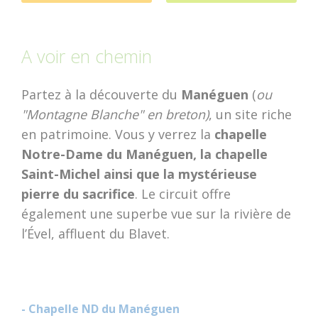
dolmens
Patrimoine,
A voir en chemin
chapelles et leurs
mystères
Partez à la découverte du
Manéguen
(
ou
Découvrir
Dormir
"Montagne Blanche" en breton)
Jardins et
, un site riche
sérénité
en patrimoine. Vous y verrez la
chapelle
Notre-Dame du Manéguen, la chapelle
Baud
Saint-Michel ainsi que la mystérieuse
Communauté
pierre du sacrifice
. Le circuit offre
également une superbe vue sur la rivière de
l’Ével, affluent du Blavet.
- Chapelle ND du Manéguen