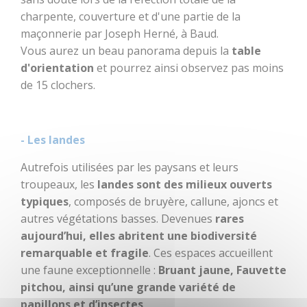
charpente, couverture et d'une partie de la
Centre équestre
maçonnerie par Joseph Herné, à Baud.
Vous aurez un beau panorama depuis la
table
Golf
d'orientation
et pourrez ainsi observez pas moins
de 15 clochers.
Les jeux de
l'Office de
Tourisme
- Les landes
Le Train
Autrefois utilisées par les paysans et leurs
Bouger
Déguster
touristique
troupeaux, les
landes sont des milieux ouverts
typiques
, composés de bruyère, callune, ajoncs et
Location de vélos
autres végétations basses. Devenues
rares
aujourd’hui, elles abritent une biodiversité
Pêche
remarquable et fragile
. Ces espaces accueillent
une faune exceptionnelle :
Bruant jaune, Fauvette
Loisirs à deux pas
pitchou, ainsi qu’une grande variété de
papillons et d’insectes
.