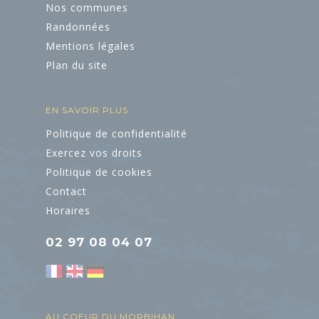
ART ET
Nos communes
CULTURE
Randonnées
Mentions légales
L'Art dans les
Plan du site
Chapelles
EN SAVOIR PLUS
Cinéma le Celtic
Politique de confidentialité
Pôles culturels et
Exercez vos droits
médiathèques
Politique de cookies
Contact
Horaires
02 97 08 04 07
AU COEUR DU MORBIHAN