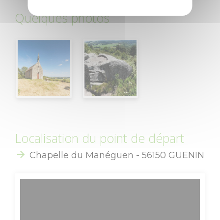
Quelques photos
Contactez-nous
Brochures
Accès et
transports
Boutique
Groupes et
Localisation du point de départ
séminaires
Chapelle du Manéguen - 56150 GUENIN
Accueil Vélo
Pratique
Agenda