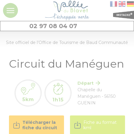
02 97 08 04 07
DÉCOUVRIR
Site officiel de l’Office de Tourisme de Baud Communauté
La vallée du
Circuit du Manéguen
Blavet
Idées séjours et
expériences à la
Départ
journée
Chapelle du
Manéguen - 56150
5km
1h15
GUENIN
Les
incontournables
Télécharger la
Fiche au format
Géants de pierres
fiche du circuit
kml
: menhirs et