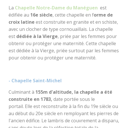
La
Chapelle Notre-Dame du Manéguen
est
édifiée au
16e siècle
, cette chapelle en f
orme de
croix latine
est construite en granite et en schiste,
avec un clocher de type cornouaillais. La chapelle
est
dédiée à la Vierge
, priée par les femmes pour
obtenir ou protéger une maternité. Cette chapelle
est dédiée à la Vierge, priée surtout par les femmes
pour obtenir ou protéger une maternité.
BOUGER
- Chapelle Saint-Michel
Randonnée, trail,
VTT, balade à
Culminant à
155m d'altitude, la chapelle a été
cheval...
construite en 1783,
date portée sous le
portail. Elle est reconstruite à la fin du 19e siècle ou
Sorties en famille
au début du 20e siècle en remployant les pierres de
l'ancien édifice. Le lambris de couvrement a disparu,
À l'eau !
sans doute lors de la réfection totale de la