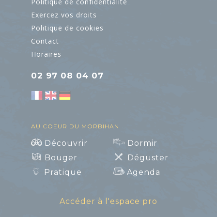
CULTURE
Politique de confidentialité
Exercez vos droits
Politique de cookies
L'Art dans les
Contact
Chapelles
Horaires
Cinéma le Celtic
02 97 08 04 07
Pôles culturels et
médiathèques
AU COEUR DU MORBIHAN
Découvrir
Dormir
Bouger
Déguster
Pratique
Agenda
Art et Culture
Accéder à l'espace pro