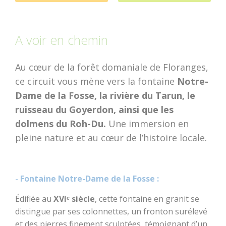
dolmens
Patrimoine,
Découvrir
Dormir
A voir en chemin
chapelles et leurs
mystères
Au cœur de la forêt domaniale de Floranges,
ce circuit vous mène vers la fontaine
Jardins et
Notre-
sérénité
Dame de la Fosse, la rivière du Tarun, le
ruisseau du Goyerdon, ainsi que les
Baud
dolmens du Roh-Du.
Une immersion en
Communauté
pleine nature et au cœur de l’histoire locale.
-
Fontaine Notre-Dame de la Fosse :
Édifiée au
XVIᵉ siècle
, cette fontaine en granit se
distingue par ses colonnettes, un fronton surélevé
et des pierres finement sculptées, témoignant d’un