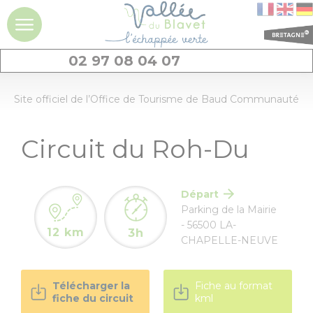
02 97 08 04 07
DÉCOUVRIR
Site officiel de l’Office de Tourisme de Baud Communauté
La vallée du
Circuit du Roh-Du
Blavet
Idées séjours et
expériences à la
Départ
journée
Parking de la Mairie
- 56500 LA-
12 km
3h
CHAPELLE-NEUVE
Les
incontournables
Télécharger la
Fiche au format
Géants de pierres
fiche du circuit
kml
: menhirs et