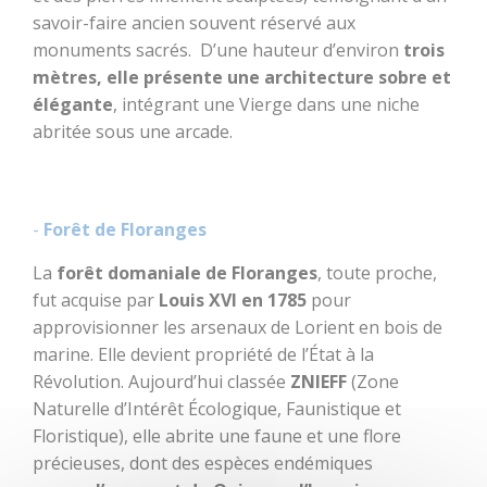
savoir-faire ancien souvent réservé aux
monuments sacrés. D’une hauteur d’environ
trois
mètres, elle présente une architecture sobre et
BOUGER
élégante
, intégrant une Vierge dans une niche
abritée sous une arcade.
Randonnée, trail,
VTT, balade à
cheval...
-
Forêt de Floranges
Sorties en famille
La
forêt domaniale de Floranges
, toute proche,
fut acquise par
Louis XVI en 1785
pour
À l'eau !
approvisionner les arsenaux de Lorient en bois de
marine. Elle devient propriété de l’État à la
Centre équestre
Révolution. Aujourd’hui classée
ZNIEFF
(Zone
Naturelle d’Intérêt Écologique, Faunistique et
Golf
Floristique), elle abrite une faune et une flore
précieuses, dont des espèces endémiques
Les jeux de